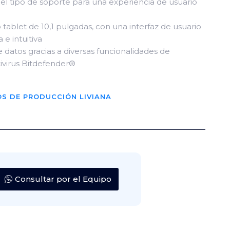
l tipo de soporte para una experiencia de usuario
o tablet de 10,1 pulgadas, con una interfaz de usuario
e intuitiva
 datos gracias a diversas funcionalidades de
tivirus Bitdefender®
OS DE PRODUCCIÓN LIVIANA
Consultar por el Equipo