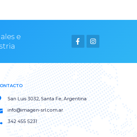
ales e
stria
ONTACTO
San Luis 3032, Santa Fe, Argentina
info@imagen-srl.com.ar
342 455 5231