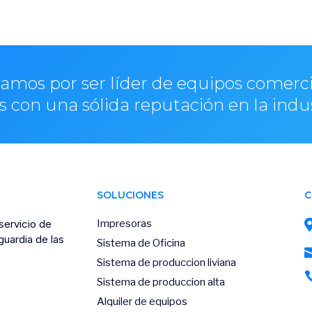
amos por ser líder de equipos comerci
s con una sólida reputación en la indu
SOLUCIONES
C
servicio de
Impresoras
uardia de las
Sistema de Oficina
Sistema de produccion liviana
Sistema de produccion alta
Alquiler de equipos