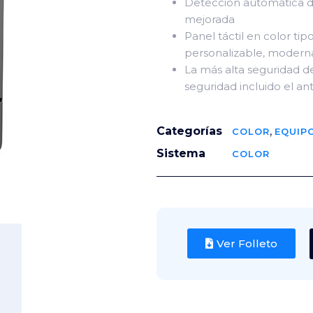
Detección automática de
mejorada
Panel táctil en color tip
personalizable, moderna 
La más alta seguridad de
seguridad incluido el an
Categorías
,
COLOR
EQUIP
Sistema
COLOR
COMPARTIR :
Ver Folleto