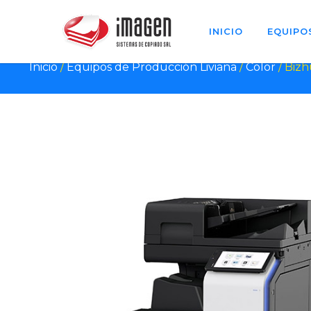
INICIO
EQUIPO
Inicio
/
Equipos de Producción Liviana
/
Color
/ Bizh